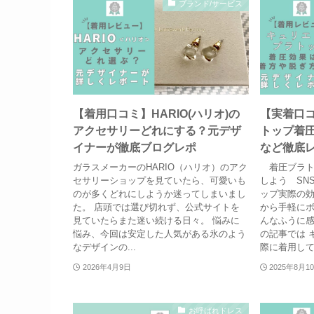
ブランド/サービス
【着用口コミ】HARIO(ハリオ)の
【実着口
アクセサリーどれにする？元デザ
トップ着
イナーが徹底ブログレポ
など徹底
ガラスメーカーのHARIO（ハリオ）のアク
着圧ブラト
セサリーショップを見ていたら、可愛いも
しよう SN
のが多くどれにしようか迷ってしまいまし
ップ実際の効
た。 店頭では選び切れず、公式サイトを
から手軽にボ
見ていたらまた迷い続ける日々。 悩みに
んなふうに感
悩み、今回は安定した人気がある氷のよう
の記事では 
なデザインの...
際に着用してじ
2026年4月9日
2025年8月1
お呼ばれドレス