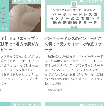
ブランド/サービス
お呼ばれドレス
コミ】キュリエットブラ
パーティードレスのインナーどこ
圧効果は？着方や脱ぎ方
で買う？元デザイナーが徹底リサ
レビュー
ーチ
ップ買ってみたいけどどれに
結婚式のお呼ばれドレスやパーティード
S見つけたキュリエットブラト
レスに着用できるインナーは？ ドレスを
果は？ 少し太ってしまった
着るからスタイルアップできるインナーを
ディーラインを整えたい こ
探している パーティードレスのインナー
じる事はありませんか？ こ
ってどんなものがあるのか、そもそも普段
キュリエットブラトップを実
のものではいけないのか迷うところですよ
っ...
ね。 この記...
0日
2025年5月3日
ブランド/サービス
お呼ばれドレス