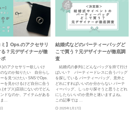
ミ】Ops.のアクセサリ
結婚式などのパーティーバッグど
する？元デザイナーが徹
こで買う？元デザイナーが徹底調
レポ
査
プス)のアクセサリー欲しいけ
結婚式の参列にどんなバッグを持て行け
ものなのか知りたい 自分らし
ばいい？ パーティードレスに合うバッグ
を見つけたい SNSでOps.
を探している パーティーバッグ、意外と
リーを見かけるけど自分に合う
どれにすればいいのか分からない パーテ
s.(オプス)店頭にないのでどん
ィーバッグ、しっかり探そうと思うとどれ
ランドなのか、アイテムがある
にしたらいいのか意外と迷いますよね。
...
この記事では ...
7日
2025年1月17日